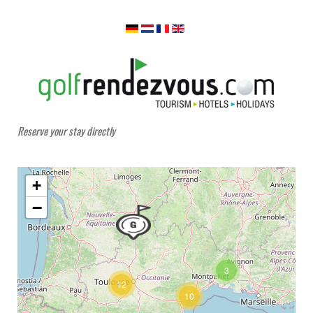
Reserve your stay directly
+
−
3
12
10