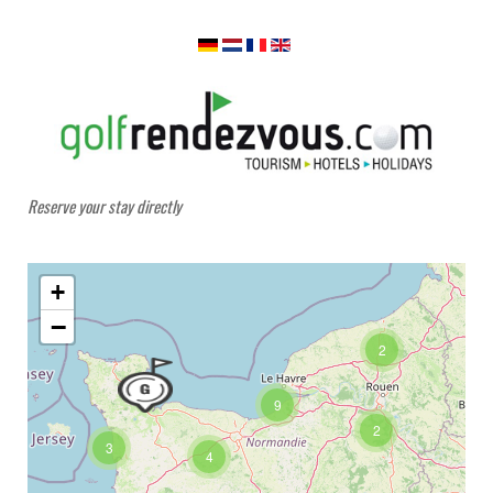
Reserve your stay directly
+
−
2
9
2
3
4