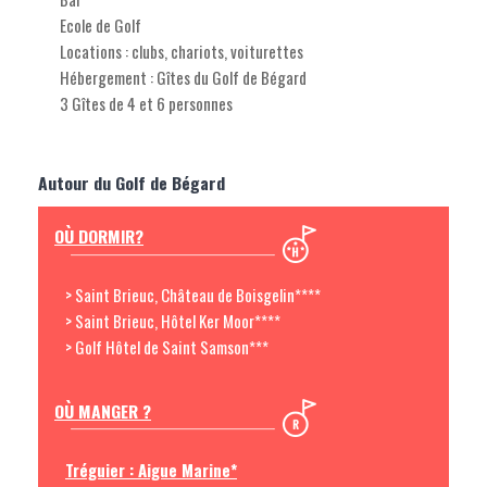
Ecole de Golf
Locations : clubs, chariots, voiturettes
Hébergement : Gîtes du Golf de Bégard
3 Gîtes de 4 et 6 personnes
Autour du Golf de Bégard
OÙ DORMIR?
> Saint Brieuc, Château de Boisgelin****
> Saint Brieuc, Hôtel Ker Moor****
> Golf Hôtel de Saint Samson***
OÙ MANGER ?
Tréguier : Aigue Marine*