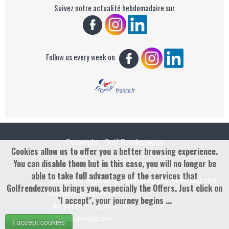
Suivez notre actualité hebdomadaire sur
Follow us every week on
Copyright : Golf Rendez-vous
Cookies allow us to offer you a better browsing experience.
You can disable them but in this case, you will no longer be
able to take full advantage of the services that
contact@golfrendezvous.com
Mentions légales &
Golfrendezvous brings you, especially the Offers. Just click on
Conditions générales
"I accept", your journey begins ...
de Vente – Legal &
Sales conditions
I accept cookies