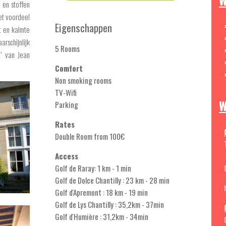
W
 en stoffen
het voordeel
Eigenschappen
t en kalmte
schijnlijk
5 Rooms
t’ van Jean
Comfort
Non smoking rooms
TV-Wifi
W
Parking
Rates
Double Room from 100€
Access
Golf de Raray: 1 km - 1 min
Golf de Dolce Chantilly : 23 km - 28 min
Golf d'Apremont : 18 km - 19 min
Golf de Lys Chantilly : 35,2km - 37min
Golf d'Humière : 31,2km - 34min