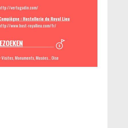
http://vertugadin.com/
Compiègne : Hostellerie du Royal Lieu
http://www.host-royallieu.com/fr/
EZOEKEN
> Visites, Monuments, Musées... Oise