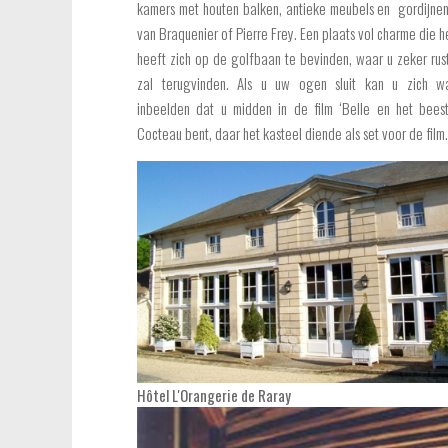
kamers met houten balken, antieke meubels en gordijnen
van Braquenier of Pierre Frey. Een plaats vol charme die 
heeft zich op de golfbaan te bevinden, waar u zeker rus
zal terugvinden. Als u uw ogen sluit kan u zich waar
inbeelden dat u midden in de film ‘Belle en het bees
Cocteau bent, daar het kasteel diende als set voor de film.
Hôtel L'Orangerie de Raray