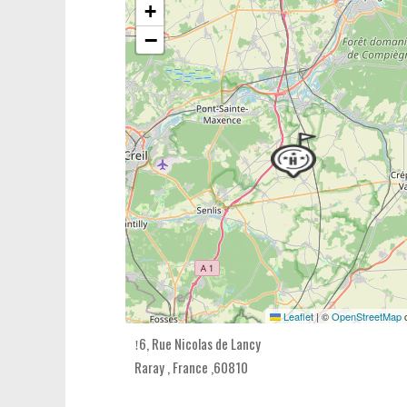
+
−
Leaflet
|
©
OpenStreetMap
c
6, Rue Nicolas de Lancy
Raray ,
France
,
60810