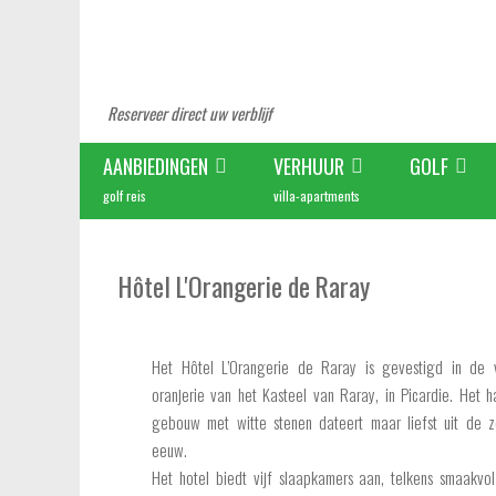
Reserveer direct uw verblijf
AANBIEDINGEN
VERHUUR
GOLF
golf reis
villa-apartments
Hôtel L'Orangerie de Raray
Het Hôtel L’Orangerie de Raray is gevestigd in de 
oranjerie van het Kasteel van Raray, in Picardie. Het 
gebouw met witte stenen dateert maar liefst uit de z
eeuw.
Het hotel biedt vijf slaapkamers aan, telkens smaakvol