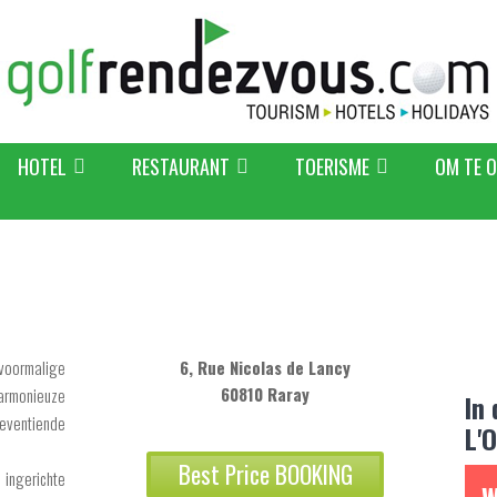
HOTEL
RESTAURANT
TOERISME
OM TE 
voormalige
6, Rue Nicolas de Lancy
60810 Raray
harmonieuze
In
eventiende
L'
Best Price BOOKING
 ingerichte