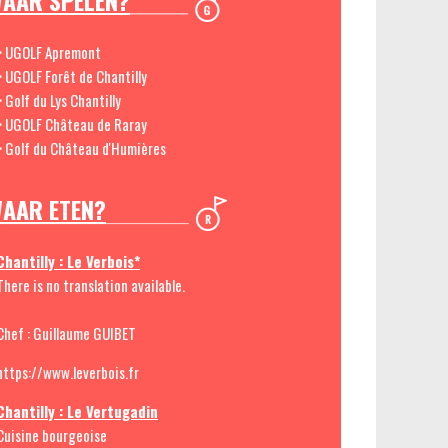
AAR SPELEN?
> UGOLF Apremont
> UGOLF Forêt de Chantilly
> Golf du Lys Chantilly
> UGOLF Château de Raray
> Golf du Château d'Humières
AAR ETEN?
Chantilly : Le Verbois*
There is no translation available.
Chef : Guillaume GUIBET
https://www.leverbois.fr
Chantilly : Le Vertugadin
Cuisine bourgeoise