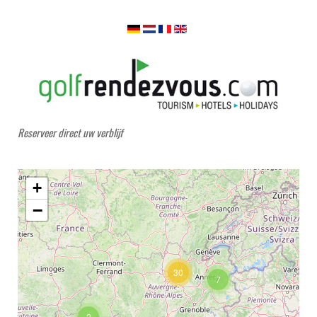
Reserveer direct uw verblijf
+
−
30
7
2