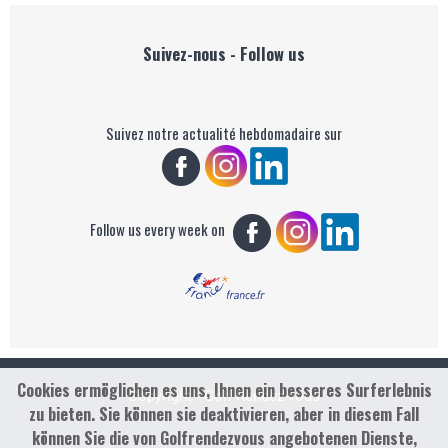
Suivez-nous - Follow us
Suivez notre actualité hebdomadaire sur
Follow us every week on
Cookies ermöglichen es uns, Ihnen ein besseres Surferlebnis
Copyright : Golf Rendez-vous
zu bieten. Sie können sie deaktivieren, aber in diesem Fall
können Sie die von Golfrendezvous angebotenen Dienste,