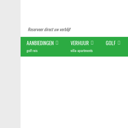
Reserveer direct uw verblijf
AANBIEDINGEN
VERHUUR
GOLF
golf reis
villa-apartments