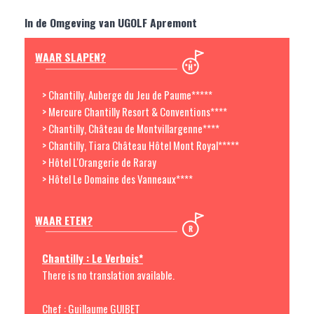
In de Omgeving van UGOLF Apremont
WAAR SLAPEN?
> Chantilly, Auberge du Jeu de Paume*****
> Mercure Chantilly Resort & Conventions****
> Chantilly, Château de Montvillargenne****
> Chantilly, Tiara Château Hôtel Mont Royal*****
> Hôtel L'Orangerie de Raray
> Hôtel Le Domaine des Vanneaux****
WAAR ETEN?
Chantilly : Le Verbois*
There is no translation available.
Chef : Guillaume GUIBET