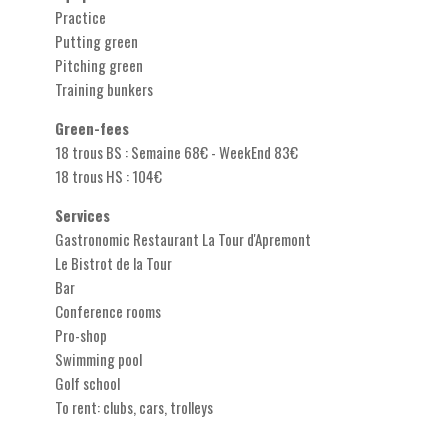
Practice
Putting green
Pitching green
Training bunkers
Green-fees
18 trous BS : Semaine 68€ - WeekEnd 83€
18 trous HS : 104€
Services
Gastronomic Restaurant La Tour d'Apremont
Le Bistrot de la Tour
Bar
Conference rooms
Pro-shop
Swimming pool
Golf school
To rent: clubs, cars, trolleys