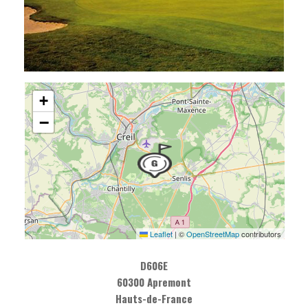
+
−
Leaflet
|
©
OpenStreetMap
contributors
D606E
60300 Apremont
Hauts-de-France