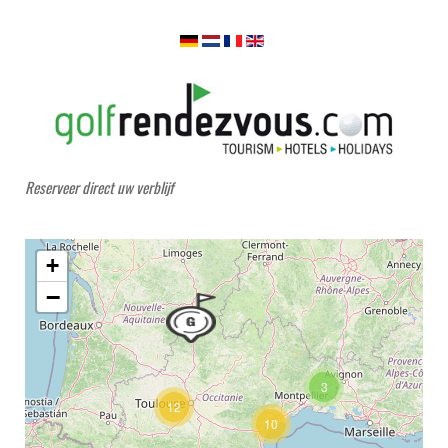
Reserveer direct uw verblijf
+
−
3
12
10