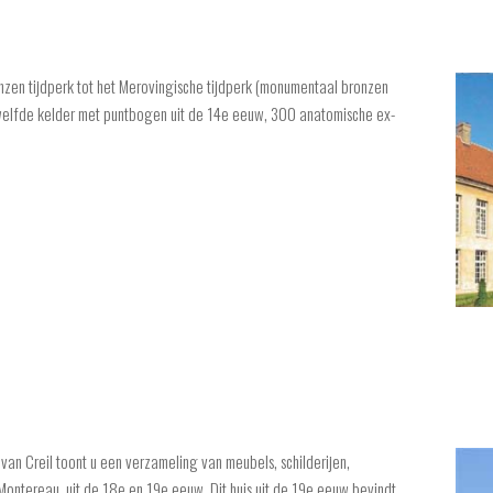
nzen tijdperk tot het Merovingische tijdperk (monumentaal bronzen
ewelfde kelder met puntbogen uit de 14e eeuw, 300 anatomische ex-
 van Creil toont u een verzameling van meubels, schilderijen,
ontereau, uit de 18e en 19e eeuw, Dit huis uit de 19e eeuw bevindt