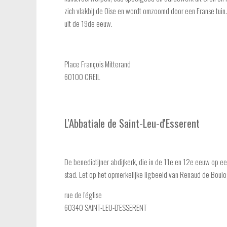
zich vlakbij de Oise en wordt omzoomd door een Franse tuin.
uit de 19de eeuw.
Place François Mitterand
60100 CREIL
L'Abbatiale de Saint-Leu-d'Esserent
De benedictijner abdijkerk, die in de 11e en 12e eeuw op e
stad. Let op het opmerkelijke ligbeeld van Renaud de Boul
rue de l'église
60340 SAINT-LEU-D'ESSERENT