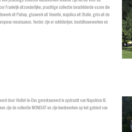
voor Frankrijk uitzonderlijke, prachtige collectie beschilderde vazen die
werk uit Palissy, glaswerk uit Venetië, majolica uit Otalië, grès uit de
uropese renaissance. Verder zijn er schilderijen, beeldhouwwerken en
erd door Viollet-le-Duc gerestaureerd in opdracht van Napoléon III,
nnen zijn de collectie MONDUIT en zijn kunstwerken op het gebied van