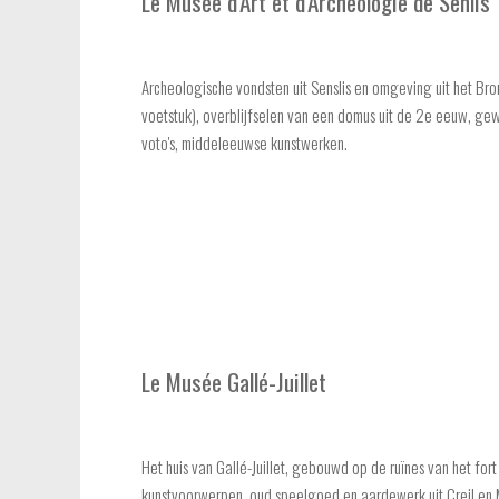
Le Musée d'Art et d'Archéologie de Senlis
Archeologische vondsten uit Senslis en omgeving uit het Bro
voetstuk), overblijfselen van een domus uit de 2e eeuw, g
voto's, middeleeuwse kunstwerken.
Le Musée Gallé-Juillet
Het huis van Gallé-Juillet, gebouwd op de ruïnes van het fort
kunstvoorwerpen, oud speelgoed en aardewerk uit Creil en M