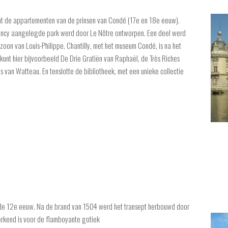
t de appartementen van de prinsen van Condé (17e en 18e eeuw).
ency aangelegde park werd door Le Nôtre ontworpen. Een deel werd
on van Louis-Philippe. Chantilly, met het museum Condé, is na het
kunt hier bijvoorbeeld De Drie Gratiën van Raphaël, de Très Riches
van Watteau. En tenslotte de bibliotheek, met een unieke collectie
de 12e eeuw. Na de brand van 1504 werd het transept herbouwd door
rkend is voor de flamboyante gotiek