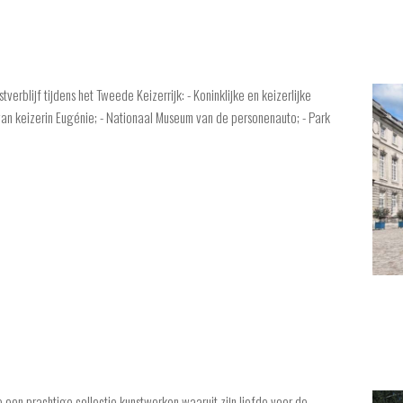
erblijf tijdens het Tweede Keizerrijk: - Koninklijke en keizerlijke
an keizerin Eugénie; - Nationaal Museum van de personenauto; - Park
 een prachtige collectie kunstwerken waaruit zijn liefde voor de