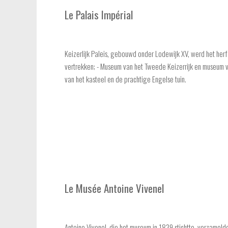
Le Palais Impérial
Keizerlijk Paleis, gebouwd onder Lodewijk XV, werd het herfstv
vertrekken; - Museum van het Tweede Keizerrijk en museum v
van het kasteel en de prachtige Engelse tuin.
Le Musée Antoine Vivenel
Antoine Vivenel, die het museum in 1839 stichtte, verzamelde