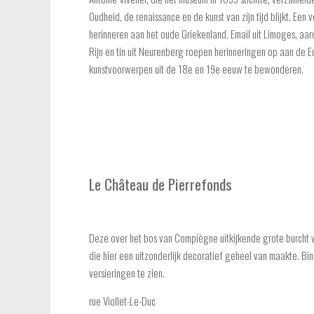
Oudheid, de renaissance en de kunst van zijn tijd blijkt. Een 
herinneren aan het oude Griekenland. Email uit Limoges, aarde
Rijn en tin uit Neurenberg roepen herinneringen op aan de E
kunstvoorwerpen uit de 18e en 19e eeuw te bewonderen.
Le Château de Pierrefonds
Deze over het bos van Compiègne uitkijkende grote burcht w
die hier een uitzonderlijk decoratief geheel van maakte. Bi
versieringen te zien.
rue Viollet-Le-Duc