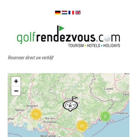
Reserveer direct uw verblijf
+
−
12
2
20