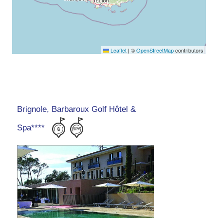
Leaflet
|
©
OpenStreetMap
contributors
Brignole, Barbaroux Golf Hôtel &
Spa****