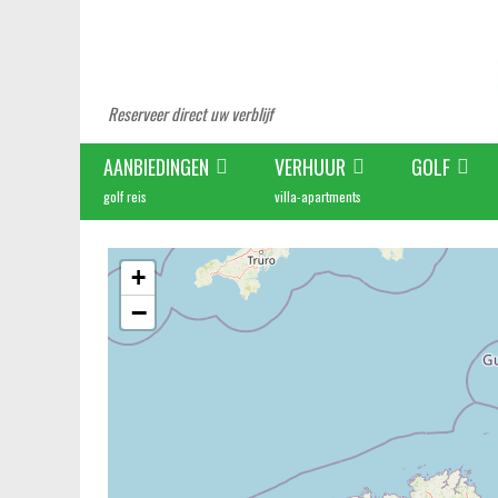
Reserveer direct uw verblijf
AANBIEDINGEN
VERHUUR
GOLF
golf reis
villa-apartments
+
−