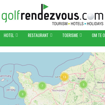
HOTEL
RESTAURANT
TOERISME
OM TE 
13
3
7
3