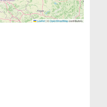
Leaflet
|
©
OpenStreetMap
contributors