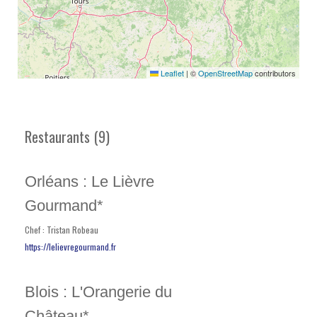
Leaflet
|
©
OpenStreetMap
contributors
Restaurants (9)
Orléans : Le Lièvre
Gourmand*
Chef : Tristan Robeau
https://lelievregourmand.fr
Blois : L'Orangerie du
Château*