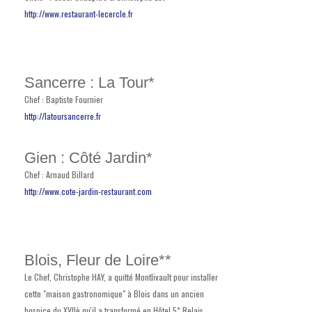
http://www.restaurant-lecercle.fr
Sancerre : La Tour*
Chef : Baptiste Fournier
http://latoursancerre.fr
Gien : Côté Jardin*
Chef : Arnaud Billard
http://www.cote-jardin-restaurant.com
Blois, Fleur de Loire**
Le Chef, Christophe HAY, a quitté Montlivault pour installer
cette "maison gastronomique" à Blois dans un ancien
hospice du XVIIè qu'il a transformé en Hôtel 5* Relais