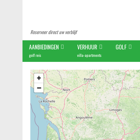
Reserveer direct uw verblijf
AANBIEDINGEN
VERHUUR
GOLF
golf reis
villa-apartments
+
−