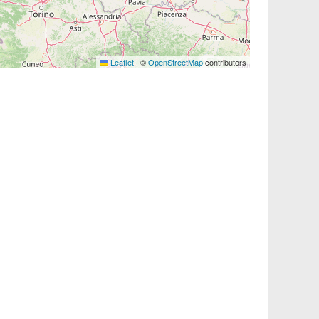
Leaflet
|
©
OpenStreetMap
contributors