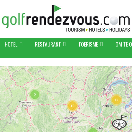
HOTEL
RESTAURANT
TOERISME
OM TE 
2
17
12