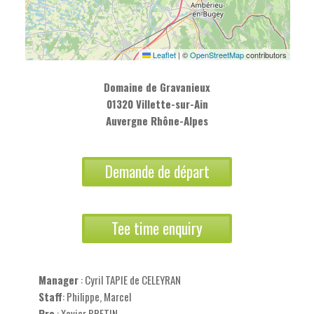
Leaflet
|
©
OpenStreetMap
contributors
Domaine de Gravanieux
01320 Villette-sur-Ain
Auvergne Rhône-Alpes
Demande de départ
Tee time enquiry
Manager
: Cyril TAPIE de CELEYRAN
Staff
: Philippe, Marcel
Pro
: Xavier BRETIN