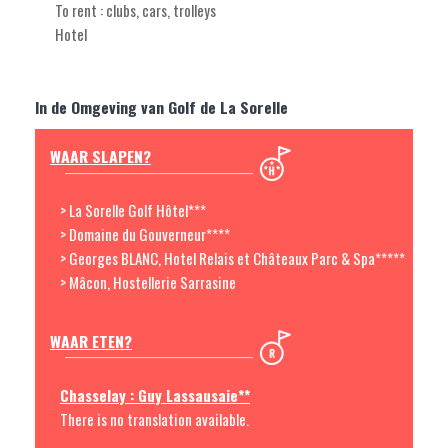
To rent : clubs, cars, trolleys
Hotel
In de Omgeving van Golf de La Sorelle
WAAR SLAPEN?
> La Sorelle Golf Hôtel***
> Domaine du Gouverneur****
> Georges BLANC, Hotel Relais et Châteaux Parc & Spa*****
> Mâcon, Hostellerie Sarrasine
WAAR ETEN?
Chasselay : Guy Lassausaie**
There is no translation available.