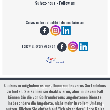
Suivez-nous - Follow us
Suivez notre actualité hebdomadaire sur
Follow us every week on
Cookies ermöglichen es uns, Ihnen ein besseres Surferlebnis
Copyright : Golf Rendez-vous
zu bieten. Sie können sie deaktivieren, aber in diesem Fall
können Sie die von Golfrendezvous angebotenen Dienste,
insbesondere die Angebote, nicht mehr in vollem Umfang
contact@golfrendezvous.com
Mentions légales &
nutzen. Klicken Sie einfach auf "Ich akzeptiere", Ihre Reise