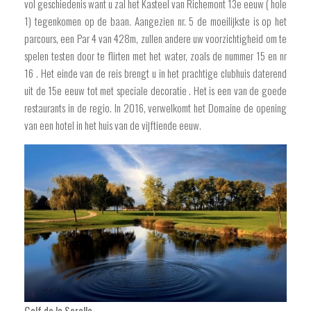
vol geschiedenis want u zal het Kasteel van Richemont 13e eeuw ( hole
1) tegenkomen op de baan. Aangezien nr. 5 de moeilijkste is op het
parcours, een Par 4 van 428m, zullen andere uw voorzichtigheid om te
spelen testen door te flirten met het water, zoals de nummer 15 en nr
16 . Het einde van de reis brengt u in het prachtige clubhuis daterend
uit de 15e eeuw tot met speciale decoratie . Het is een van de goede
restaurants in de regio. In 2016, verwelkomt het Domaine de opening
van een hotel in het huis van de vijftiende eeuw.
Golf de la Sorelle