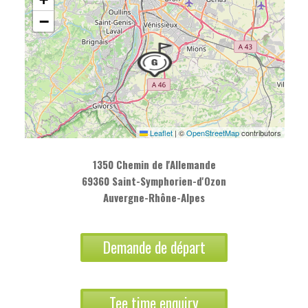
−
Leaflet
|
©
OpenStreetMap
contributors
1350 Chemin de l'Allemande
69360 Saint-Symphorien-d'Ozon
Auvergne-Rhône-Alpes
Demande de départ
Tee time enquiry