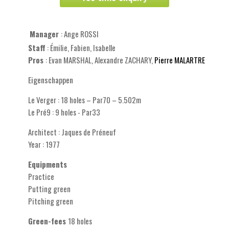
Manager
:
Ange ROSSI
Staff
: Émilie, Fabien, Isabelle
Pros
: Evan MARSHAL, Alexandre ZACHARY,
Pierre MALARTRE
Eigenschappen
Le Verger : 18 holes – Par70 – 5.502m
Le Pré9 : 9 holes - Par33
Architect : Jaques de Préneuf
Year : 1977
Equipments
Practice
Putting green
Pitching green
Green-fees
18 holes