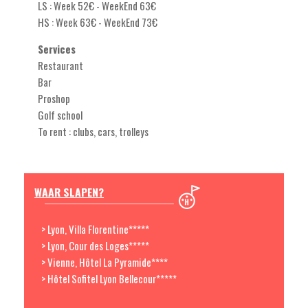
LS : Week 52€ - WeekEnd 63€
HS : Week 63€ - WeekEnd 73€
Services
Restaurant
Bar
Proshop
Golf school
To rent : clubs, cars, trolleys
WAAR SLAPEN?
> Lyon, Villa Florentine*****
> Lyon, Cour des Loges*****
> Vienne, Hôtel La Pyramide****
> Hôtel Sofitel Lyon Bellecour*****