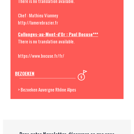
There is no translation available.
Chef : Mathieu Vianney
http://lamerebrazier.fr
Collonges-au-Mont-d'Or : Paul Bocuse***
There is no translation available.
https://www.bocuse.fr/fr/
BEZOEKEN
> Bezoeken Auvergne Rhône Alpes