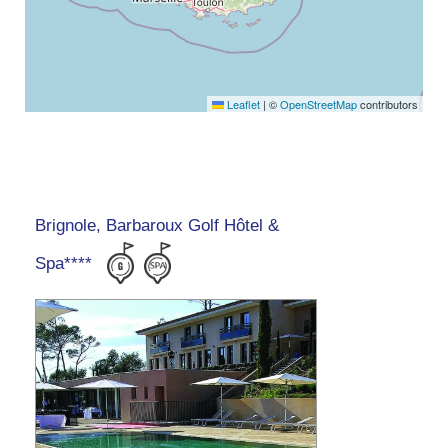
Leaflet
|
©
OpenStreetMap
contributors
Brignole, Barbaroux Golf Hôtel &
Spa****