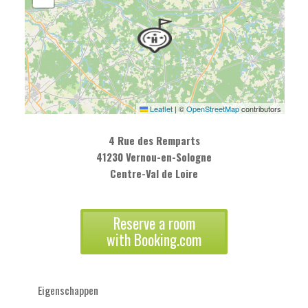
Leaflet
|
©
OpenStreetMap
contributors
4 Rue des Remparts
41230 Vernou-en-Sologne
Centre-Val de Loire
Reserve a room
with Booking.com
Eigenschappen