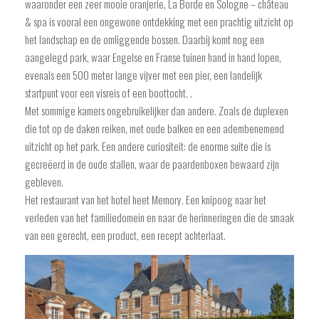
waaronder een zeer mooie oranjerie, La Borde en Sologne – château
& spa is vooral een ongewone ontdekking met een prachtig uitzicht op
het landschap en de omliggende bossen. Daarbij komt nog een
aangelegd park, waar Engelse en Franse tuinen hand in hand lopen,
evenals een 500 meter lange vijver met een pier, een landelijk
startpunt voor een visreis of een boottocht. .
Met sommige kamers ongebruikelijker dan andere. Zoals de duplexen
die tot op de daken reiken, met oude balken en een adembenemend
uitzicht op het park. Een andere curiositeit: de enorme suite die is
gecreëerd in de oude stallen, waar de paardenboxen bewaard zijn
gebleven.
Het restaurant van het hotel heet Memory. Een knipoog naar het
verleden van het familiedomein en naar de herinneringen die de smaak
van een gerecht, een product, een recept achterlaat.