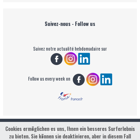
Suivez-nous - Follow us
Suivez notre actualité hebdomadaire sur
Follow us every week on
Cookies ermöglichen es uns, Ihnen ein besseres Surferlebnis
Copyright : Golf Rendez-vous
zu bieten. Sie können sie deaktivieren, aber in diesem Fall