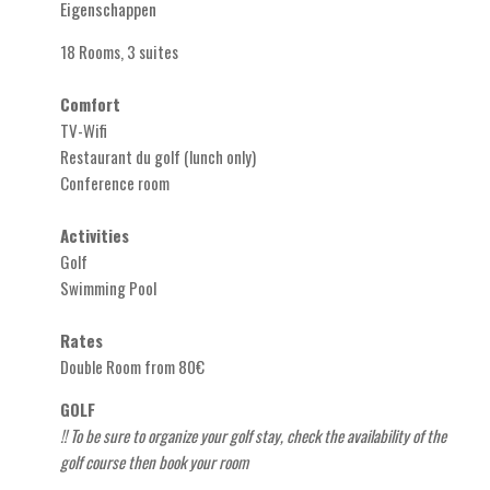
Eigenschappen
18 Rooms, 3 suites
Comfort
TV-Wifi
Restaurant du golf (lunch only)
Conference room
Activities
Golf
Swimming Pool
Rates
Double Room from 80€
GOLF
!! To be sure to organize your golf stay, check the availability of the
golf course then book your
roo
m