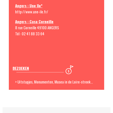
Angers : Une Ile*
http://www.une-ile.fr/
Angers : Casa Corneille
8 rue Corneille 49100 ANGERS
Tél : 02 41 88 33 64
BEZOEKEN
> Uitstapjes, Monumenten, Musea in de Loire-streek…