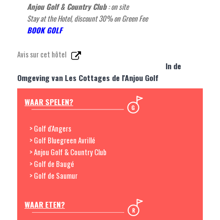
Anjou Golf & Country Club
: on site
Stay at the Hotel, discount 30% on Green Fee
BOOK GOLF
Avis sur cet hôtel
In de
Omgeving van Les Cottages de l'Anjou Golf
WAAR SPELEN?
> Golf d'Angers
> Golf Bluegreen Avrillé
> Anjou Golf & Country Club
> Golf de Baugé
> Golf de Saumur
WAAR ETEN?