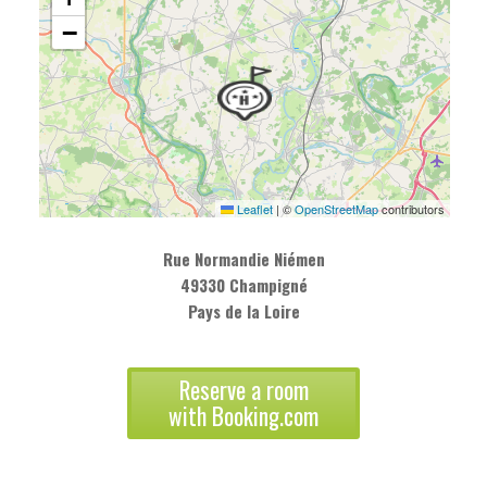
−
Leaflet
|
©
OpenStreetMap
contributors
Rue Normandie Niémen
49330 Champigné
Pays de la Loire
Reserve a room
with Booking.com