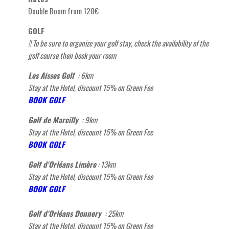
Double Room from 128€
GOLF
!! To be sure to organize your golf stay, check the availability of the
golf course then book your
room
Les Aisses Golf
: 6
km
Stay at the Hotel, discount 15% on Green Fee
BOOK GOLF
Golf de Marcilly
: 9
km
Stay at the Hotel, discount 15% on Green Fee
BOOK GOLF
Golf d'Orléans Limère
: 13km
Stay at the Hotel, discount 15% on Green Fee
BOOK GOLF
Golf d'Orléans Donnery
: 25
km
Stay at the Hotel, discount 15% on Green Fee