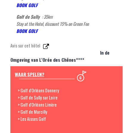
BOOK GOLF
Golf de Sully
: 35
km
Stay at the Hotel, discount 15% on Green Fee
BOOK GOLF
Avis sur cet hôtel
In de
Omgeving van L'Orée des Chênes****
WAAR SPELEN?
> Golf d'Orléans Donnery
> Golf de Sully sur Loire
> Golf d'Orléans Limère
> Golf de Marcilly
> Les Aisses Golf