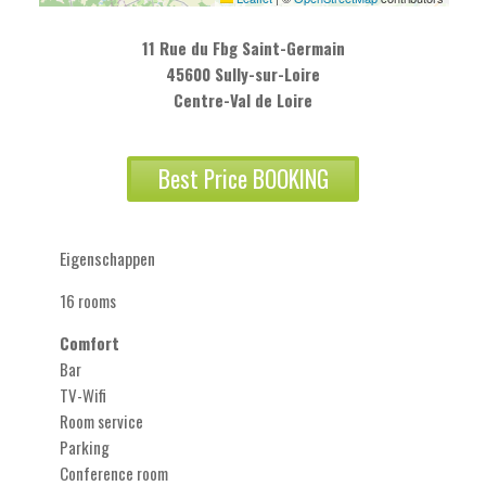
11 Rue du Fbg Saint-Germain
45600 Sully-sur-Loire
Centre-Val de Loire
Best Price BOOKING
Eigenschappen
16 rooms
Comfort
Bar
TV-Wifi
Room service
Parking
Conference room