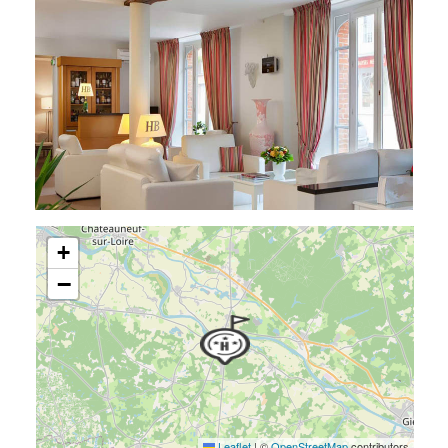
+
−
Leaflet
|
©
OpenStreetMap
contributors