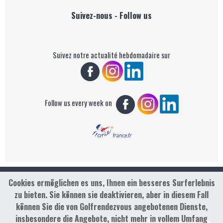
Suivez-nous - Follow us
Suivez notre actualité hebdomadaire sur
Follow us every week on
Cookies ermöglichen es uns, Ihnen ein besseres Surferlebnis
Copyright : Golf Rendez-vous
zu bieten. Sie können sie deaktivieren, aber in diesem Fall
können Sie die von Golfrendezvous angebotenen Dienste,
insbesondere die Angebote, nicht mehr in vollem Umfang
contact@golfrendezvous.com
Mentions légales &