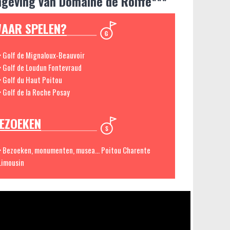
geving van Domaine de Roiffé***
AAR SPELEN?
> Golf de Mignaloux-Beauvoir
> Golf de Loudun Fontevraud
> Golf du Haut Poitou
> Golf de la Roche Posay
EZOEKEN
> Bezoeken, monumenten, musea... Poitou Charente
Limousin