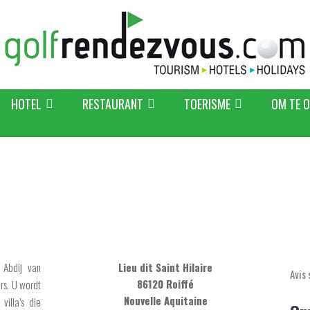
HOTEL
RESTAURANT
TOERISME
OM TE 
 Abdij van
Lieu dit Saint Hilaire
Avis 
86120 Roiffé
rs. U wordt
Nouvelle Aquitaine
illa’s die