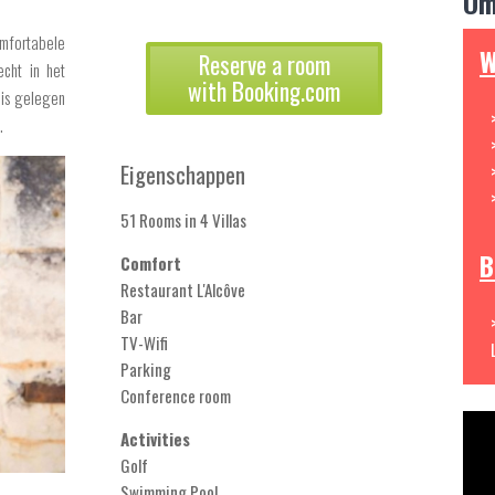
Om
omfortabele
W
Reserve a room
echt in het
with Booking.com
’ is gelegen
.
Eigenschappen
51 Rooms in 4 Villas
B
Comfort
Restaurant L'Alcôve
Bar
TV-Wifi
Parking
Conference room
Activities
Golf
Swimming Pool