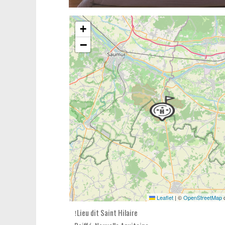
+
−
Leaflet
|
©
OpenStreetMap
c
Lieu dit Saint Hilaire