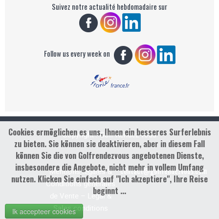
Suivez notre actualité hebdomadaire sur
Follow us every week on
Cookies ermöglichen es uns, Ihnen ein besseres Surferlebnis
Copyright : Golf Rendez-vous
zu bieten. Sie können sie deaktivieren, aber in diesem Fall
können Sie die von Golfrendezvous angebotenen Dienste,
insbesondere die Angebote, nicht mehr in vollem Umfang
contact@golfrendezvous.com
Mentions légales &
nutzen. Klicken Sie einfach auf "Ich akzeptiere", Ihre Reise
Conditions générales
beginnt ...
de Vente – Legal &
Sales conditions
Ik accepteer cookies