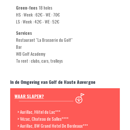
G
reen-fees
18 holes
HS : Week : 62€ - WE : 70€
LS : Week : 42€ - WE : 52€
Services
Restaurant "La Brasserie du Golf"
Bar
WB Golf Academy
To rent : clubs, cars, trolleys
In de Omgeving van Golf de Haute Auvergne
WAAR SLAPEN?
> Aurillac, Hôtel du Lac***
> Vézac, Chateau de Salles****
> Aurillac, BW Grand Hotel De Bordeaux***