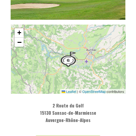
+
−
Leaflet
|
©
OpenStreetMap
contributors
2 Route du Golf
15130 Sansac-de-Marmiesse
Auvergne-Rhône-Alpes