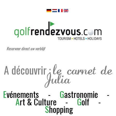
Reserveer direct uw verblijf
A découvrir :
le carnet de
Julia
E
vénements
-
G
astronomie
-
A
rt & Culture
-
G
olf
-
S
h
opping