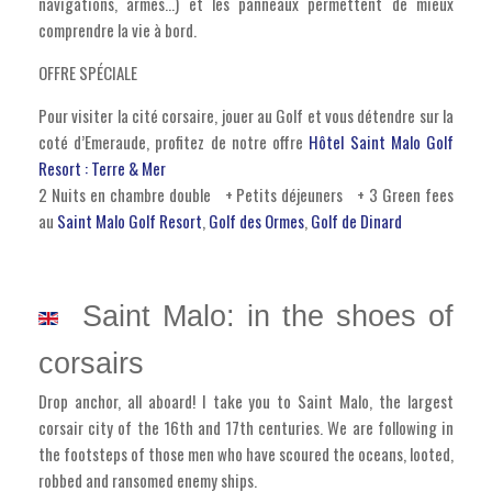
navigations, armes…) et les panneaux permettent de mieux
comprendre la vie à bord.
OFFRE SPÉCIALE
Pour visiter la cité corsaire, jouer au Golf et vous détendre sur la
coté d’Emeraude, profitez de notre offre
Hôtel Saint Malo Golf
Resort : Terre & Mer
2 Nuits en chambre double + Petits déjeuners + 3 Green fees
au
Saint Malo Golf Resort
,
Golf des Ormes
,
Golf de Dinard
Saint Malo: in the shoes of
corsairs
Drop anchor, all aboard! I take you to Saint Malo, the largest
corsair city of the 16th and 17th centuries. We are following in
the footsteps of those men who have scoured the oceans, looted,
robbed and ransomed enemy ships.