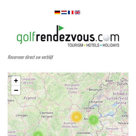
Reserveer direct uw verblijf
+
−
30
7
2