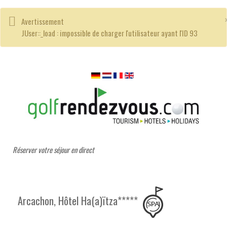
Avertissement
JUser::_load : impossible de charger l'utilisateur ayant l'ID 93
Réserver votre séjour en direct
Arcachon, Hôtel Ha(a)ïtza*****