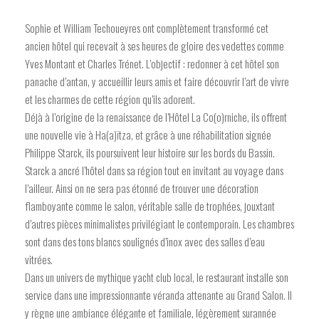
Sophie et William Techoueyres ont complètement transformé cet
ancien hôtel qui recevait à ses heures de gloire des vedettes comme
Yves Montant et Charles Trénet. L’objectif : redonner à cet hôtel son
panache d’antan, y accueillir leurs amis et faire découvrir l’art de vivre
et les charmes de cette région qu’ils adorent.
Déjà à l’origine de la renaissance de l’Hôtel La Co(o)rniche, ils offrent
une nouvelle vie à Ha(a)ïtza, et grâce à une réhabilitation signée
Philippe Starck, ils poursuivent leur histoire sur les bords du Bassin.
Starck a ancré l’hôtel dans sa région tout en invitant au voyage dans
l’ailleur. Ainsi on ne sera pas étonné de trouver une décoration
flamboyante comme le salon, véritable salle de trophées, jouxtant
d’autres pièces minimalistes privilégiant le contemporain. Les chambres
sont dans des tons blancs soulignés d’inox avec des salles d’eau
vitrées.
Dans un univers de mythique yacht club local, le restaurant installe son
service dans une impressionnante véranda attenante au Grand Salon. Il
y règne une ambiance élégante et familiale, légèrement surannée