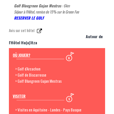
Golf Bluegreen Gujan Mestras
: 6km
Séjour à l'Hôtel, remise de 15% sur le Green Fee
RESERVER LE GOLF
Avis sur cet hôtel
Autour de
l'Hôtel Ha(a)ïtza
OÙ JOUER?
> Golf d'Arcachon
> Golf de Biscarrosse
> Golf Bluegreen Gujan Mestras
VISITER
> Visites en Aquitaine - Landes - Pays Basque