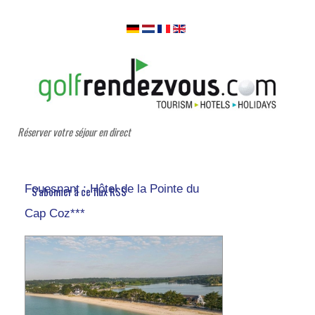
Réserver votre séjour en direct
Fouesnant : Hôtel de la Pointe du
S'abonner à ce flux RSS
Cap Coz***