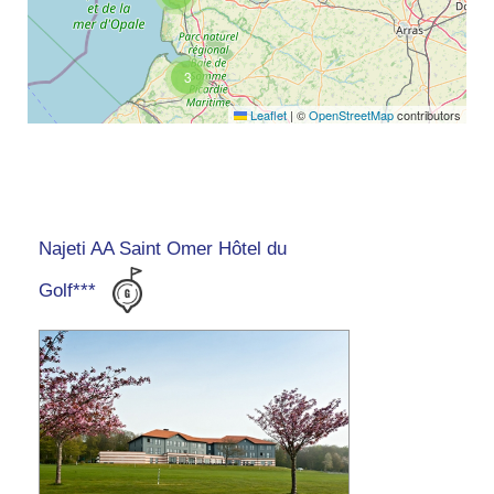
3
Leaflet
|
©
OpenStreetMap
contributors
Najeti AA Saint Omer Hôtel du
Golf***