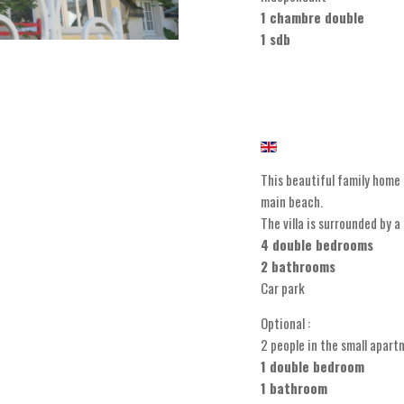
1 chambre double
1 sdb
This beautiful family home 
main beach.
The villa is surrounded by 
4 double bedrooms
2 bathrooms
Car park
Optional :
2 people in the small apar
1 double bedroom
1 bathroom