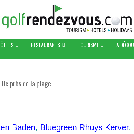
HÔTELS
RESTAURANTS
TOURISME
A DÉCOU
ille près de la plage
een Baden
,
Bluegreen Rhuys Kerver
,