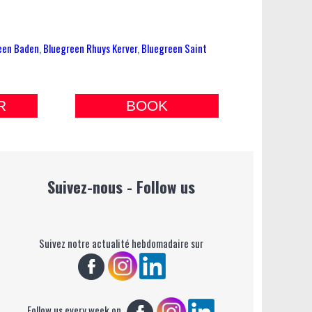
een Baden
,
Bluegreen Rhuys Kerver
,
Bluegreen Saint
R
BOOK
Suivez-nous - Follow us
Suivez notre actualité hebdomadaire sur
Follow us every week on