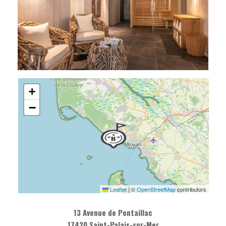
+
−
Leaflet
|
©
OpenStreetMap
contributors
13 Avenue de Pontaillac
17420 Saint-Palais-sur-Mer