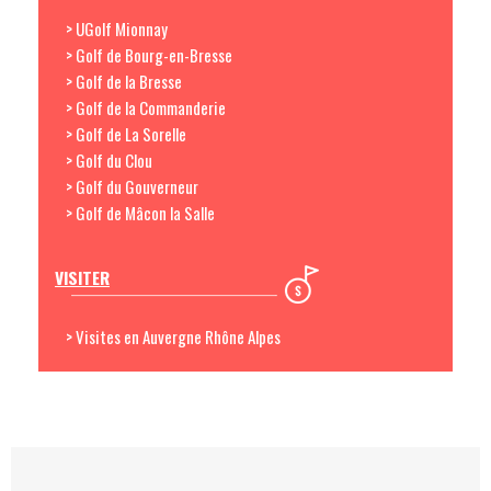
> UGolf Mionnay
> Golf de Bourg-en-Bresse
> Golf de la Bresse
> Golf de la Commanderie
> Golf de La Sorelle
> Golf du Clou
> Golf du Gouverneur
> Golf de Mâcon la Salle
VISITER
> Visites en Auvergne Rhône Alpes