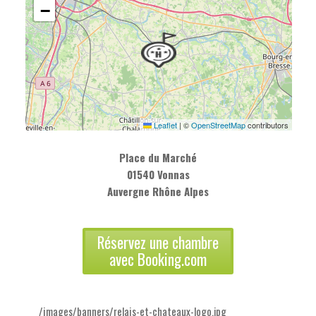
−
Leaflet
|
©
OpenStreetMap
contributors
Place du Marché
01540 Vonnas
Auvergne Rhône Alpes
Réservez une chambre
avec Booking.com
/images/banners/relais-et-chateaux-logo.jpg