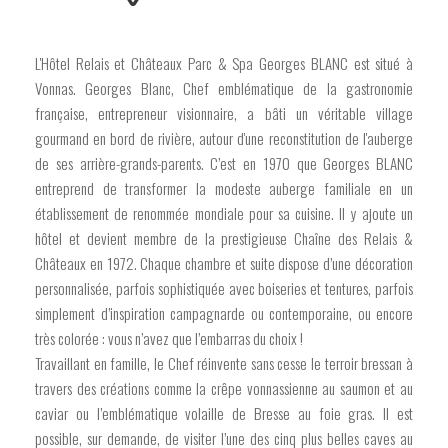
L'Hôtel Relais et Châteaux Parc & Spa Georges BLANC est situé à
Vonnas. Georges Blanc, Chef emblématique de la gastronomie
française, entrepreneur visionnaire, a bâti un véritable village
gourmand en bord de rivière, autour d'une reconstitution de l'auberge
de ses arrière-grands-parents. C’est en 1970 que Georges BLANC
entreprend de transformer la modeste auberge familiale en un
établissement de renommée mondiale pour sa cuisine. Il y ajoute un
hôtel et devient membre de la prestigieuse Chaîne des Relais &
Châteaux en 1972. Chaque chambre et suite dispose d’une décoration
personnalisée, parfois sophistiquée avec boiseries et tentures, parfois
simplement d’inspiration campagnarde ou contemporaine, ou encore
très colorée : vous n’avez que l’embarras du choix !
Travaillant en famille, le Chef réinvente sans cesse le terroir bressan à
travers des créations comme la crêpe vonnassienne au saumon et au
caviar ou l’emblématique volaille de Bresse au foie gras. Il est
possible, sur demande, de visiter l’une des cinq plus belles caves au