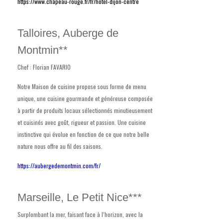
https://www.chapeau-rouge.fr/fr/hotel-dijon-centre
Talloires, Auberge de
Montmin**
Chef : Florian FAVARIO
Notre Maison de cuisine propose sous forme de menu
unique, une cuisine gourmande et généreuse composée
à partir de produits locaux sélectionnés minutieusement
et cuisinés avec goût, rigueur et passion. Une cuisine
instinctive qui évolue en fonction de ce que notre belle
nature nous offre au fil des saisons.
https://aubergedemontmin.com/fr/
Marseille, Le Petit Nice***
Surplombant la mer, faisant face à l’horizon, avec la