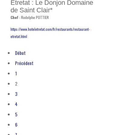
Etretat : Le Donjon Domaine
de Saint Clair*
Chef
: Rodolphe POTTIER
https://www.hoteletretat.com/fr/restaurants/restaurant-
etretat.html
Début
Précédent
1
2
3
4
5
6
7