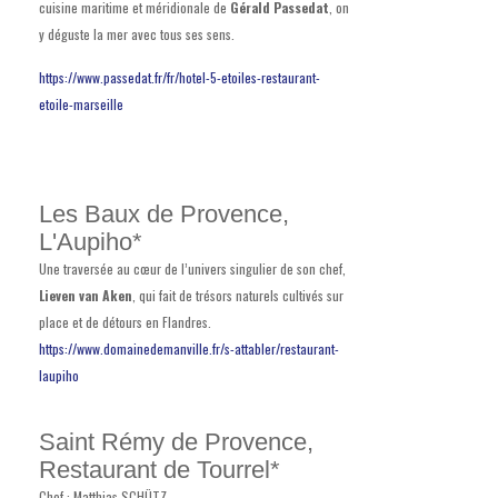
cuisine maritime et méridionale de
Gérald Passedat
, on
y déguste la mer avec tous ses sens.
https://www.passedat.fr/fr/hotel-5-etoiles-restaurant-
etoile-marseille
Les Baux de Provence,
L'Aupiho*
Une traversée au cœur de l’univers singulier de son chef,
Lieven van Aken
, qui fait de trésors naturels cultivés sur
place et de détours en Flandres.
https://www.domainedemanville.fr/s-attabler/restaurant-
laupiho
Saint Rémy de Provence,
Restaurant de Tourrel*
Chef : Matthias SCHÜTZ