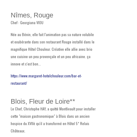
Nîmes, Rouge
Chef : Georgiana VIOU
Née au Bénin, elle fait l'animation pas sa nature volubile
et exubérante dans son restaurant Rouge installé dans le
magnifique Hôtel Chouleur. Créative elle allie avec brio
une cuisine un peu provençale et un peu africaine. ça
innove et c'est bon...
https://www.margaret-hotelchouleur.com/bar-et-
restaurant/
Blois, Fleur de Loire**
Le Chef, Christophe HAY, a quitté Montlivault pour installer
cette "maison gastronomique" à Blois dans un ancien
hospice du XVIIè qu'il a transformé en Hôtel 5* Relais
Châteaux.