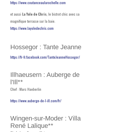
https://www.coutanceaularochelle.com
et aussi
La Yole de Chris
, le bistrot chic avec sa
magnifique terrasse sur la baie.
https://www.layoledechris.com
Hossegor : Tante Jeanne
https://fr-fr.facebook.com/TanteJeanneHossegor/
Illhaeusern : Auberge de
l'Ill**
Chef : Marc Haeberlin
https://www.auberge-de-l-ill.com/fr/
Wingen-sur-Moder : Villa
René Lalique**