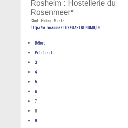
Rosheim : Hostellerie du
Rosenmeer*
Chef : Hubert Maetz
http://le-rosenmeer.fr/#GASTRONOMIQUE
Début
Précédent
3
4
5
6
7
8
9