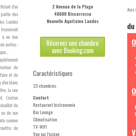
ficiant d’un
2 Avenue de la Plage
Avis 
40600 Biscarrosse
 partie des
Nouvelle Aquitaine Landes
les Landes
du
 trouveront
t à ne rien
O
Réservez une chambre
de sorties :
avec Booking.com
que...
mplètement
irecteur de
Caractéristiques
efaire et de
e d'un blanc
33 chambres.
O
tre, la vue
t. L'océan
Confort
Restaurant bistronomie
 douillet de
Bar Lounge
e ou de son
Climatisation
lante comme
TV-WIFI
rmettra de
V
Vue sur l’océan