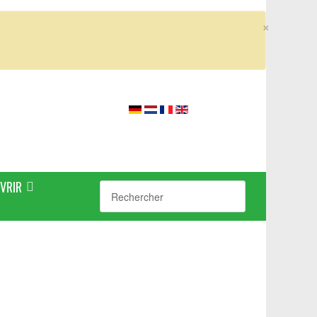
×
VRIR