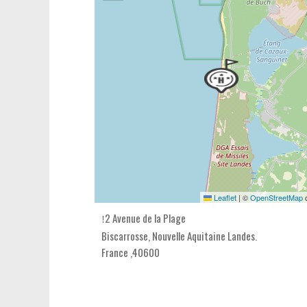
Leaflet
|
©
OpenStreetMap
c
2 Avenue de la Plage
Biscarrosse,
Nouvelle Aquitaine Landes
.
France
,
40600