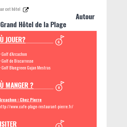
sur cet hôtel
Autour
 Grand Hôtel de la Plage
Ù JOUER?
> Golf d'Arcachon
> Golf de Biscarrosse
> Golf Bluegreen Gujan Mestras
Ù MANGER ?
Arcachon : Chez Pierre
http://www.cafe-plage-restaurant-pierre.fr/
ISITER