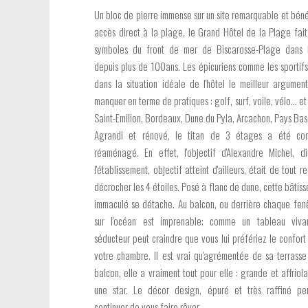
Un bloc de pierre immense sur un site remarquable et béné
accès direct à la plage, le Grand Hôtel de la Plage fait
symboles du front de mer de Biscarosse-Plage dans 
depuis plus de 100ans. Les épicuriens comme les sportifs
dans la situation idéale de l'hôtel le meilleur argumen
manquer en terme de pratiques : golf, surf, voile, vélo... et 
Saint-Emilion, Bordeaux, Dune du Pyla, Arcachon, Pays Bas
Agrandi et rénové, le titan de 3 étages a été co
réaménagé. En effet, l'objectif d'Alexandre Michel, d
l'établissement, objectif atteint d'ailleurs, était de tout r
décrocher les 4 étoiles. Posé à flanc de dune, cette bâtiss
immaculé se détache. Au balcon, ou derrière chaque fenê
sur l'océan est imprenable; comme un tableau vivan
séducteur peut craindre que vous lui préfériez le confort
votre chambre. Il est vrai qu'agrémentée de sa terrass
balcon, elle a vraiment tout pour elle : grande et affrio
une star. Le décor design, épuré et très raffiné pe
continuer de vous faire rêver.