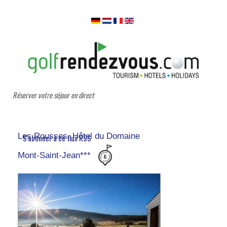
Réserver votre séjour en direct
Les Rousses, Hôtel du Domaine
S'abonner à ce flux RSS
Mont-Saint-Jean***