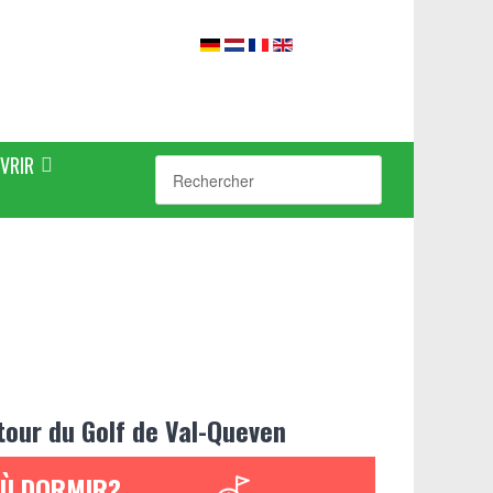
VRIR
tour du Golf de Val-Queven
Ù DORMIR?