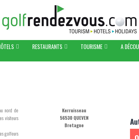
HÔTELS
RESTAURANTS
TOURISME
A DÉCOU
 au nord de
Kerruisseau
56530 QUEVEN
s visiteurs
Au
Bretagne
les golfeurs
O