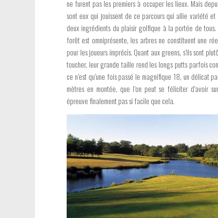
ne furent pas les premiers à occuper les lieux. Mais depu
sont eux qui jouissent de ce parcours qui allie variété et f
deux ingrédients du plaisir golfique à la portée de tous.
forêt est omniprésente, les arbres ne constituent une ré
pour les joueurs imprécis. Quant aux greens, s’ils sont plut
toucher, leur grande taille rend les longs putts parfois co
ce n’est qu’une fois passé le magnifique 18, un délicat p
mètres en montée, que l’on peut se féliciter d’avoir s
épreuve finalement pas si facile que cela.