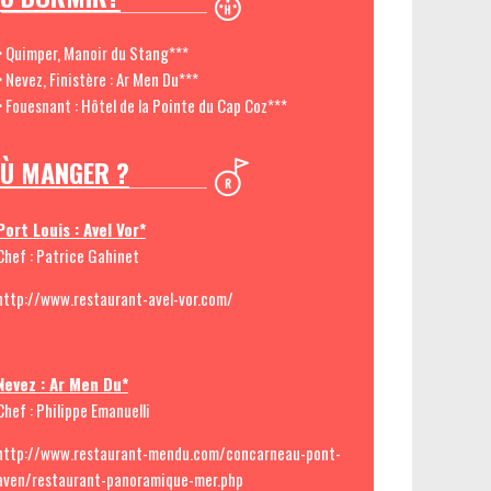
> Quimper, Manoir du Stang***
> Nevez, Finistère : Ar Men Du***
> Fouesnant : Hôtel de la Pointe du Cap Coz***
Ù MANGER ?
Port Louis : Avel Vor*
Chef : Patrice Gahinet
http://www.restaurant-avel-vor.com/
Nevez : Ar Men Du*
Chef : Philippe Emanuelli
http://www.restaurant-mendu.com/concarneau-pont-
aven/restaurant-panoramique-mer.php