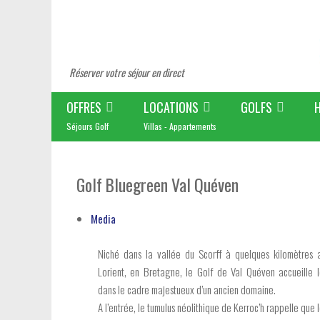
Réserver votre séjour en direct
OFFRES
LOCATIONS
GOLFS
Séjours Golf
Villas - Appartements
Golf Bluegreen Val Quéven
Media
Niché dans la vallée du Scorff à quelques kilomètres
Lorient, en Bretagne, le Golf de Val Quéven accueille le
dans le cadre majestueux d’un ancien domaine.
A l’entrée, le tumulus néolithique de Kerroc’h rappelle que 