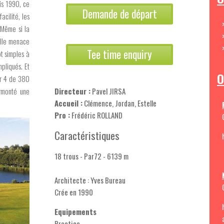
is 1990, ce
Demande de départ
acilité, les
 Même si la
elle menace
Tee time enquiry
ôt simples à
mpliqués. Et
O
ar 4 de 380
urmonté une
Directeur :
Pavel JIRSA
Accueil :
Clémence, Jordan, Estelle
Pro :
Frédéric ROLLAND
Caractéristiques
18 trous - Par72 - 6139 m
Architecte : Yves Bureau
Crée en 1990
Equipements
Practice