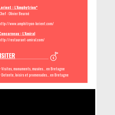
Lorient : L'Amphytrion*
C
hef : Olivier Beurné
http://www.amphitryon-lorient.com/
Concarneau : L'Amiral
http://restaurant-amiral.com/
ISITER
> Visites, monuments, musées... en Bretagne
> Detente, loisirs et promenades... en Bretagne