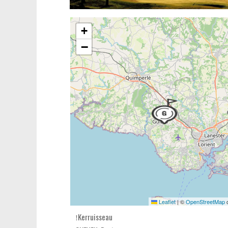
+
−
Leaflet
|
©
OpenStreetMap
c
Kerruisseau