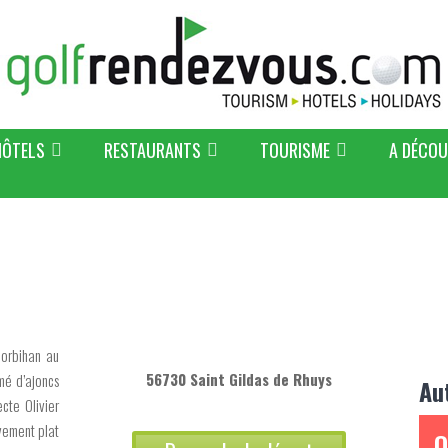
HÔTELS
RESTAURANTS
TOURISME
A DÉCOU
Morbihan au
56730 Saint Gildas de Rhuys
emé d’ajoncs
Au
cte Olivier
vement plat
O