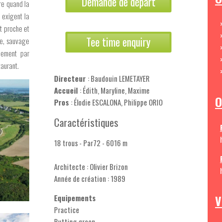
Demande de départ
re quand la
s exigent la
ut proche et
Tee time enquiry
me, sauvage
lement par
taurant.
Directeur
: Baudouin LEMETAYER
Accueil
: Édith, Maryline, Maxime
O
Pros
: Élodie ESCALONA, Philippe ORIO
Caractéristiques
18 trous - Par72 - 6016 m
Architecte : Olivier Brizon
Année de création : 1989
V
Equipements
Practice
Putting green