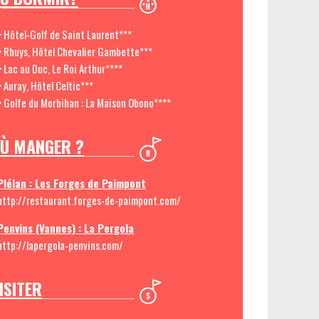
> Hôtel-Golf de Saint Laurent***
> Rhuys, Hôtel Chevalier Gambette***
> Lac au Duc, Le Roi Arthur****
> Auray, Hôtel Celtic***
> Golfe du Morbihan : La Maison Obono****
Ù MANGER ?
Plélan : Les Forges de Paimpont
http://restaurant.forges-de-paimpont.com/
Penvins (Vannes) : La Pergola
http://lapergola-penvins.com/
ISITER