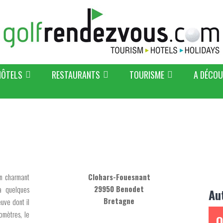
HÔTELS
RESTAURANTS
TOURISME
A DÉCOU
un charmant
Clohars-Fouesnant
29950 Benodet
à quelques
Au
Bretagne
uve dont il
omètres, le
O