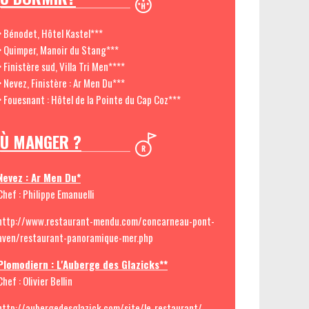
> Bénodet, Hôtel Kastel***
> Quimper, Manoir du Stang***
> Finistère sud, Villa Tri Men****
> Nevez, Finistère : Ar Men Du***
> Fouesnant : Hôtel de la Pointe du Cap Coz***
Ù MANGER ?
Nevez : Ar Men Du*
Chef : Philippe Emanuelli
http://www.restaurant-mendu.com/concarneau-pont-
aven/restaurant-panoramique-mer.php
Plomodiern : L'Auberge des Glazicks**
Chef : Olivier Bellin
http://aubergedesglazick.com/site/le-restaurant/