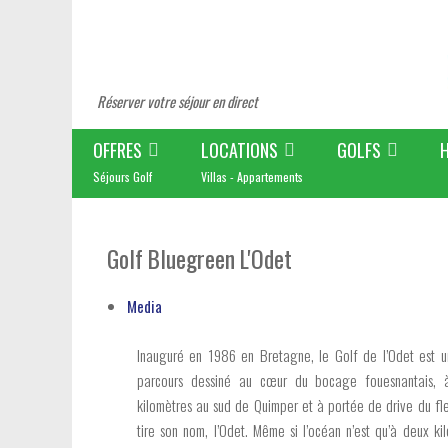
Réserver votre séjour en direct
OFFRES
LOCATIONS
GOLFS
Séjours Golf
Villas - Appartements
Golf Bluegreen L'Odet
Media
Inauguré en 1986 en Bretagne, le Golf de l’Odet est 
parcours dessiné au cœur du bocage fouesnantais, 
kilomètres au sud de Quimper et à portée de drive du fle
tire son nom, l’Odet. Même si l’océan n’est qu’à deux kil