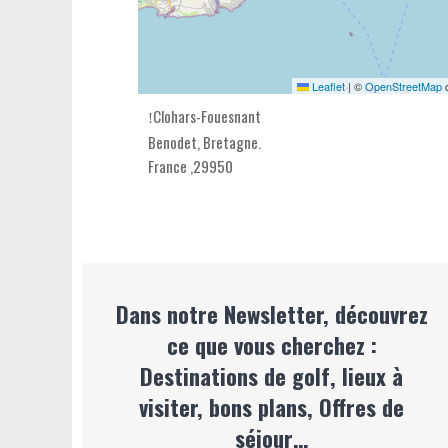
Leaflet
|
©
OpenStreetMap
c
Clohars-Fouesnant
Benodet,
Bretagne
.
France
,
29950
Dans notre Newsletter, découvrez
ce que vous cherchez :
Destinations de golf, lieux à
visiter, bons plans, Offres de
séjour…