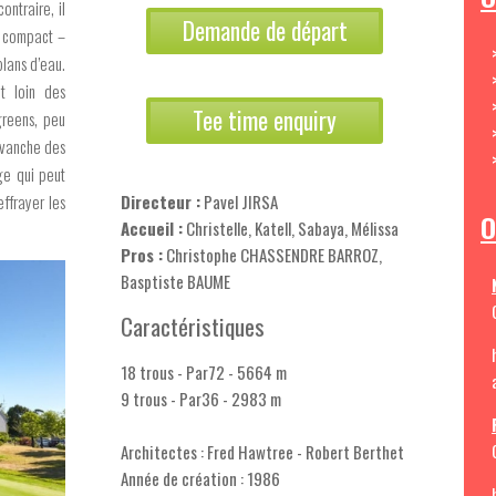
ontraire, il
Demande de départ
s compact –
lans d’eau.
t loin des
Tee time enquiry
 greens, peu
evanche des
ge qui peut
effrayer les
Directeur :
Pavel JIRSA
O
Accueil :
Christelle, Katell, Sabaya, Mélissa
Pros :
Christophe CHASSENDRE BARROZ,
Basptiste BAUME
Caractéristiques
18 trous - Par72 - 5664 m
9 trous - Par36 - 2983 m
Architectes : Fred Hawtree - Robert Berthet
Année de création : 1986