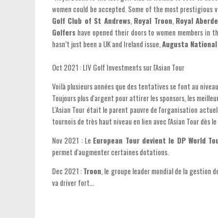
women could be accepted. Some of the most prestigious ven
Golf Club of St Andrews
,
Royal Troon
,
Royal Aberd
Golfers
have opened their doors to women members in th
hasn’t just been a UK and Ireland issue,
Augusta National
Oct 2021 : LIV Golf Investments sur l'Asian Tour
Voilà plusieurs années que des tentatives se font au nive
Toujours plus d'argent pour attirer les sponsors, les meilleu
L'Asian Tour était le parent pauvre de l'organisation actu
tournois de très haut niveau en lien avec l'Asian Tour dès le
Nov 2021 : Le
European Tour devient le DP World To
permet d'augmenter certaines dotations.
Dec 2021 :
Troon
, le groupe leader mondial de la gestion 
va driver fort...