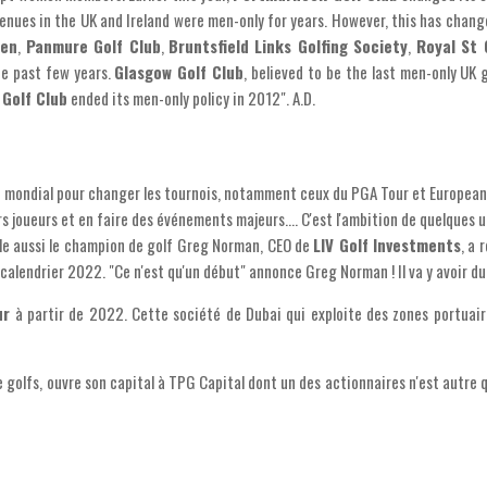
ues in the UK and Ireland were men-only for years. However, this has change
een
,
Panmure Golf Club
,
Bruntsfield Links Golfing Society
,
Royal St 
e past few years.
Glasgow Golf Club
, believed to be the last men-only UK
 Golf Club
ended its men-only policy in 2012". A.D.
au mondial pour changer les tournois, notamment ceux du PGA Tour et European
rs joueurs et en faire des événements majeurs.... C'est l'ambition de quelques u
elle aussi le champion de golf Greg Norman, CEO de
LIV Golf Investments
, a 
 calendrier 2022. "Ce n'est qu'un début" annonce Greg Norman ! Il va y avoir du 
ur
à partir de 2022. Cette société de Dubai qui exploite des zones portuaires
de golfs, ouvre son capital à TPG Capital dont un des actionnaires n'est autr