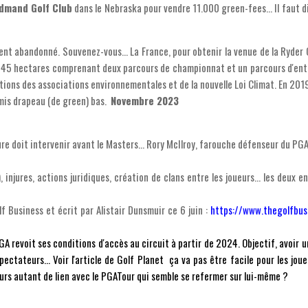
dmand Golf Club
dans le Nebraska pour vendre 11.000 green-fees... Il faut dir
ent abandonné. Souvenez-vous... La France, pour obtenir la venue de la Ryde
245 hectares comprenant deux parcours de championnat et un parcours d'entr
tions des associations environnementales et de la nouvelle Loi Climat. En 2019
mis drapeau (de green) bas.
Novembre 2023
e doit intervenir avant le Masters... Rory McIlroy, farouche défenseur du PGA 
 injures, actions juridiques, création de clans entre les joueurs... les deux e
lf Business et écrit par Alistair Dunsmuir ce 6 juin :
https://www.thegolfbus
GA revoit ses conditions d'accès au circuit à partir de 2024. Objectif, avoir 
pectateurs... Voir l'article de Golf Planet ça va pas être facile pour les jo
ujours autant de lien avec le PGATour qui semble se refermer sur lui-même ?