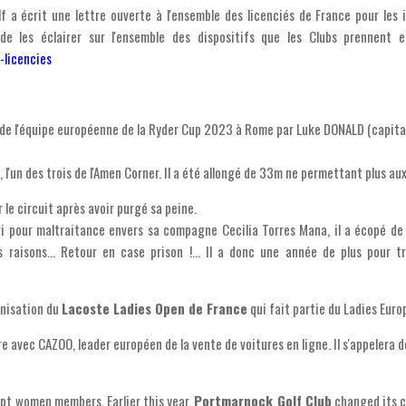
f a écrit une lettre ouverte à l'ensemble des licenciés de France pour les
 de les éclairer sur l'ensemble des dispositifs que les Clubs prennent
-licencies
de l'équipe européenne de la Ryder Cup 2023 à Rome par Luke DONALD (capit
 l'un des trois de l'Amen Corner. Il a été allongé de 33m ne permettant plus a
 le circuit après avoir purgé sa peine.
suivi pour maltraitance envers sa compagne Cecilia Torres Mana, il a écopé de
raisons... Retour en case prison !... Il a donc une année de plus pour t
anisation du
Lacoste Ladies Open de France
qui fait partie du Ladies Euro
re avec CAZOO, leader européen de la vente de voitures en ligne. Il s'appelera 
cept women members. Earlier this year,
Portmarnock Golf Club
changed its c