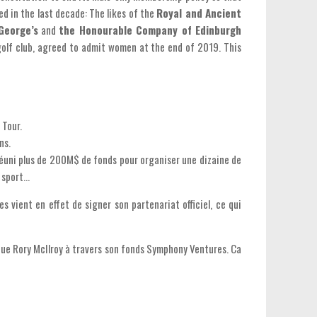
d in the last decade: The likes of the
Royal and Ancient
George’s
and
the Honourable Company of Edinburgh
 golf club, agreed to admit women at the end of 2019. This
 Tour.
ns.
réuni plus de 200M$ de fonds pour organiser une dizaine de
sport...
 vient en effet de signer son partenariat officiel, ce qui
e que Rory McIlroy à travers son fonds Symphony Ventures. Ca