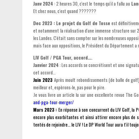
Janv 2024
: 2 heures 30, c'est le temps qu'il a fallu au
Lan
Et chez nous, c'est quand ???????
Dec 2023 : Le projet du Golf de Tosse
est définitivem
et notamment la réalisation d'une immense structure sur 
les Landes. C'était sans compter sur les nombreuses opposi
mais face aux oppositions, le Président du Département a 
LIV Golf / PGA Tour, accord...
.
Janvier 2024
: Les accords se concrétisent et une signatur
cet accord...
J
uin 2023
Après moult rebondissements (de balle de golf),
meilleur et, espèrons-le, pas pour le pire.
Je vous livre un article lu sur une excellente revue The Go
and-pga-tour-merger/
Mars 2023 :
En réponse à son concurrent du LIV Golf, la P
encore plus exorbitantes et ainsi attirer encore plus de s
tentés de rejoindre... le LIV ! Le DP World Tour aura t'il to