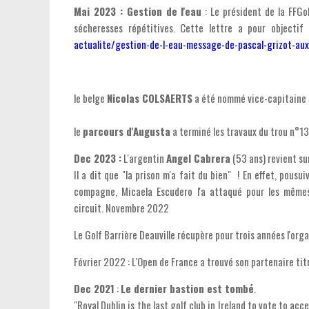
Mai 2023 : Gestion de l'eau
: Le président de la FFGol
sécheresses répétitives. Cette lettre a pour objectif
actualite/gestion-de-l-eau-message-de-pascal-grizot-aux
le belge
Nicolas COLSAERTS
a été nommé vice-capitaine 
le
parcours d'Augusta
a terminé les travaux du trou n°13,
Dec 2023 :
L'argentin
Angel Cabrera
(53 ans) revient sur
Il a dit que "la prison m'a fait du bien" ! En effet, pou
compagne, Micaela Escudero l'a attaqué pour les mêmes 
circuit. Novembre 2022
Le Golf Barrière Deauville récupère pour trois années l'org
Février 2022 : L'Open de France a trouvé son partenaire tit
Dec 2021
:
Le dernier bastion est tombé
.
"Royal Dublin is the last golf club in Ireland to vote to ac