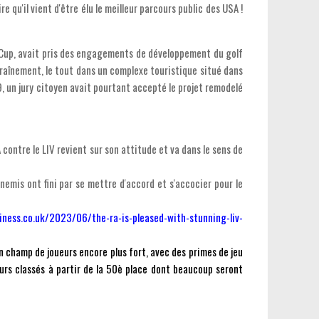
e qu'il vient d'être élu le meilleur parcours public des USA !
r Cup, avait pris des engagements de développement du golf
aînement, le tout dans un complexe touristique situé dans
, un jury citoyen avait pourtant accepté le projet remodelé
contre le LIV revient sur son attitude et va dans le sens de
nnemis ont fini par se mettre d'accord et s'accocier pour le
iness.co.uk/2023/06/the-ra-is-pleased-with-stunning-liv-
un champ de joueurs encore plus fort, avec des primes de jeu
ueurs classés à partir de la 50è place dont beaucoup seront