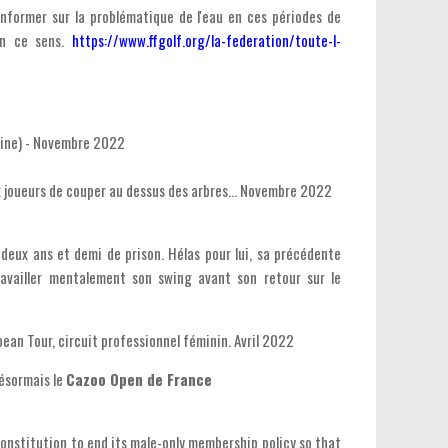
 informer sur la problématique de l'eau en ces périodes de
 en ce sens.
https://www.ffgolf.org/la-federation/toute-l-
aine) - Novembre 2022
ux joueurs de couper au dessus des arbres... Novembre 2022
 deux ans et demi de prison. Hélas pour lui, sa précédente
ravailler mentalement son swing avant son retour sur le
pean Tour, circuit professionnel féminin. Avril 2022
désormais le
Cazoo Open de France
onstitution to end its male-only membership policy so that