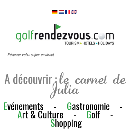
Réserver votre séjour en direct
A découvrir :
le carnet de
Julia
E
vénements
-
G
astronomie
-
A
rt & Culture
-
G
olf
-
S
h
opping