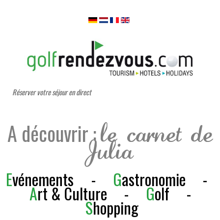
Réserver votre séjour en direct
A découvrir :
le carnet de
Julia
E
vénements
-
G
astronomie
-
A
rt & Culture
-
G
olf
-
S
h
opping