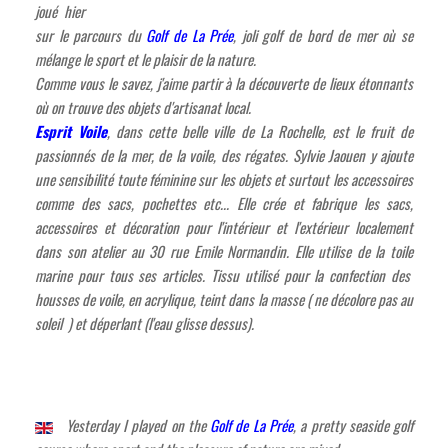
joué hier
sur le parcours du
Golf de La Prée
, joli golf de bord de mer où se
mélange le sport et le plaisir de la nature.
Comme vous le savez, j'aime partir à la découverte de lieux étonnants
où on trouve des objets d'artisanat local.
Esprit Voile
, dans cette belle ville de La Rochelle, est le fruit de
passionnés de la mer, de la voile, des régates. Sylvie Jaouen y ajoute
une sensibilité toute féminine sur les objets et surtout les accessoires
comme des sacs, pochettes etc...
Elle crée et fabrique les sacs,
accessoires et décoration pour l'intérieur et l'extérieur localement
dans son atelier au 30 rue Emile Normandin. Elle utilise de la toile
marine pour tous ses articles. Tissu utilisé pour la confection des
housses de voile, en acrylique, teint dans la masse ( ne décolore pas au
soleil ) et déperlant (l'eau glisse dessus).
Yesterday I played on the
Golf de La Prée
, a pretty seaside golf