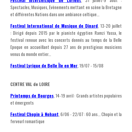
Festival Interceltique de Lorient
, 31 juillet-9 août :
Spectacles, Musiques, Evènements mettant en scène la Bretagne
et différentes Nations dans une ambiance celtique...
Festival International de Musique de Dinard
, 13-20 juillet
: Dirigé depuis 2015 par le pianiste égyptien Ramzi Yassa, le
festival renoue avec les concerts donnés au temps de la Belle
Epoque en accueillant depuis 27 ans de prestigieux musiciens
venus du monde entier...
Festival Lyrique de Belle Île en Mer
, 19/07 - 15/08
CENTRE VAL de LOIRE
Printemps de Bourges
, 14-19 avril : Grands artistes populaires
et émergents
Festival Chopin à Nohant
, 6/06 - 22/07 : 60 ans... Chopin et la
ferveurl romantique