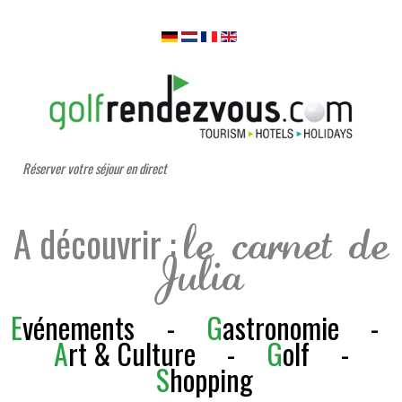
Réserver votre séjour en direct
A découvrir :
le carnet de
Julia
E
vénements
-
G
astronomie
-
A
rt & Culture
-
G
olf
-
S
h
opping