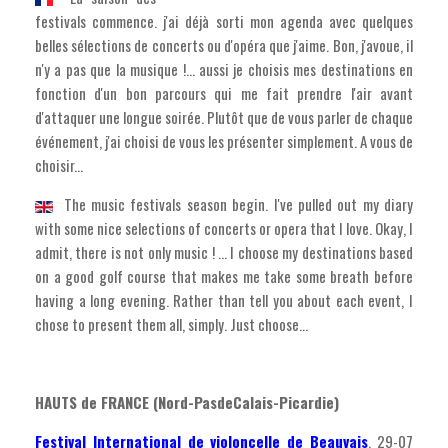
festivals commence. j'ai déjà sorti mon agenda avec quelques
belles sélections de concerts ou d'opéra que j'aime. Bon, j'avoue, il
n'y a pas que la musique !... aussi je choisis mes destinations en
fonction d'un bon parcours qui me fait prendre l'air avant
d'attaquer une longue soirée. Plutôt que de vous parler de chaque
événement, j'ai choisi de vous les présenter simplement. A vous de
choisir...
The music festivals season begin. I've pulled out my diary
with some nice selections of concerts or opera that I love. Okay, I
admit, there is not only music ! ... I choose my destinations based
on a good golf course that makes me take some breath before
having a long evening. Rather than tell you about each event, I
chose to present them all, simply. Just choose...
HAUTS de FRANCE (Nord-PasdeCalais-Picardie)
Festival International de violoncelle de Beauvais
, 29-07