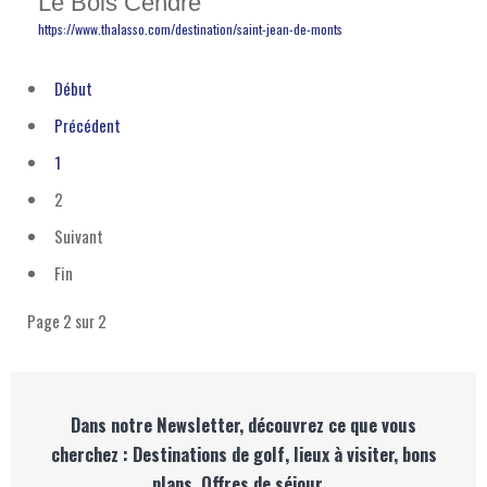
Le Bois Cendré
https://www.thalasso.com/destination/saint-jean-de-monts
Début
Précédent
1
2
Suivant
Fin
Page 2 sur 2
Dans notre Newsletter, découvrez ce que vous
cherchez : Destinations de golf, lieux à visiter, bons
plans, Offres de séjour…