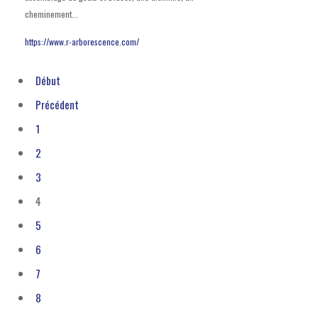
cheminement...
https://www.r-arborescence.com/
Début
Précédent
1
2
3
4
5
6
7
8