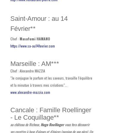
Saint-Amour : au 14
Février**
Chef :
Masafumi HAMANO
https://www.sa-au14fevrier.com
Marseille : AM***
Chef : Alexandre MAZZIA
"Je conjugue le parfum et les saveurs, travaille l'équilibre
et la minutue à travers mes créations"...
www.alexandre-mazzia.com
Cancale : Famille Roellinger
- Le Coquillage**
au château de Richeux,
Hugo Roellinger
vous fera découvrir
ses recettes à base d'algues et d'épices (passion de son père).
Un