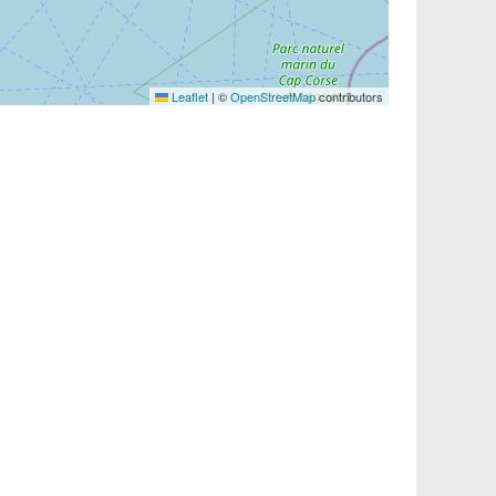
Leaflet
|
©
OpenStreetMap
contributors