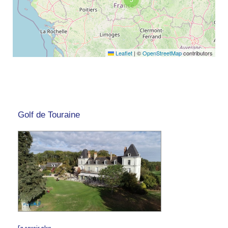
Leaflet
|
©
OpenStreetMap
contributors
Golf de Touraine
En savoir plus...