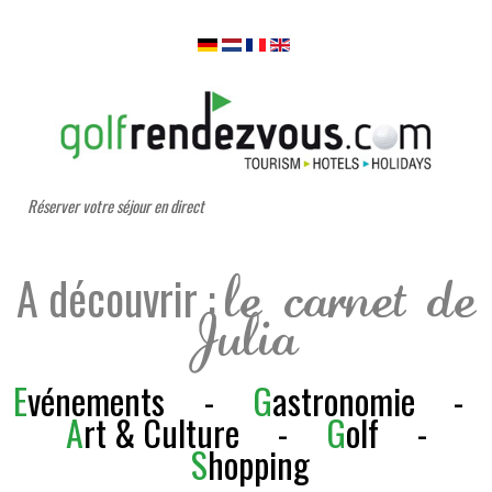
Réserver votre séjour en direct
A découvrir :
le carnet de
Julia
E
vénements
-
G
astronomie
-
A
rt & Culture
-
G
olf
-
S
h
opping